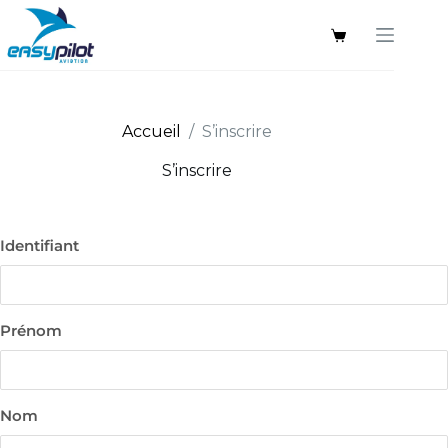
Passer
au
Panier
contenu
d’achat
Accueil
/
S’inscrire
S’inscrire
Identifiant
Prénom
Nom